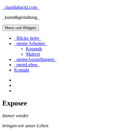
Zum
_claudiahackl.com_
Inhalt
_kunst&gestaltung_
springen
Menü und Widgets
_Blicke tiefer_
_meine Arbeiten_
Keramik
Malerei
_meineAusstellungen_
_meinLeben_
Kontakt
Instagram:
_beobachter
E-
Mail:
Facebook:
office@claudiahackl.com
ClaudiaHackl
Exposee
Immer wieder
bringen wir unser Leben