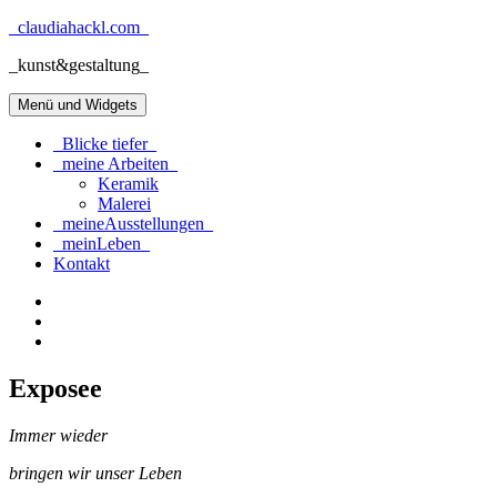
Zum
_claudiahackl.com_
Inhalt
_kunst&gestaltung_
springen
Menü und Widgets
_Blicke tiefer_
_meine Arbeiten_
Keramik
Malerei
_meineAusstellungen_
_meinLeben_
Kontakt
Instagram:
_beobachter
E-
Mail:
Facebook:
office@claudiahackl.com
ClaudiaHackl
Exposee
Immer wieder
bringen wir unser Leben